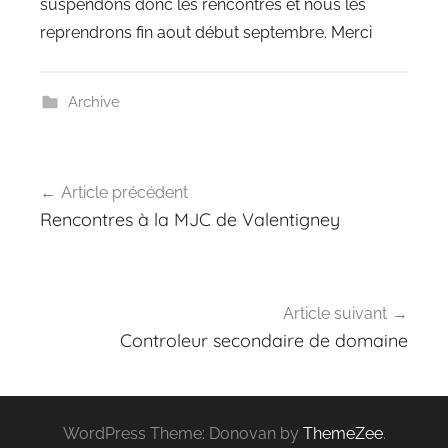
suspendons donc les rencontres et nous les
reprendrons fin aout début septembre. Merci
Archive
Navigation
Article précédent
de
Rencontres à la MJC de Valentigney
l’article
Article suivant
Controleur secondaire de domaine
WordPress Theme: Donovan by
ThemeZee
.