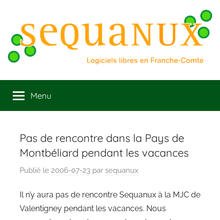
Aller
au
contenu
Sequanux
Logiciels
libres
Menu
en
Franche
Comté
Pas de rencontre dans la Pays de
Montbéliard pendant les vacances
Publié le
2006-07-23
par
sequanux
Il n’y aura pas de rencontre Sequanux à la MJC de
Valentigney pendant les vacances. Nous