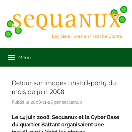
Aller
au
contenu
Sequanux
Logiciels
libres
Menu
en
Franche
Comté
Retour sur images : install-party du
mois de juin 2008
Publié le
2008-11-26
par
sequanux
Le 14 juin 2008, Sequanux et la Cyber Base
du quartier Battant organisaient une
install-party. Voici les photos.